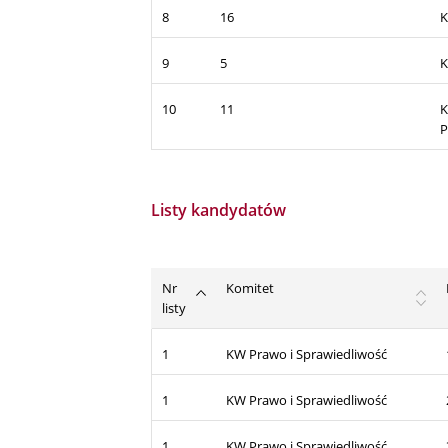
8
16
K
9
5
K
10
11
K
P
Listy kandydatów
Nr
Komitet
listy
1
KW Prawo i Sprawiedliwość
1
KW Prawo i Sprawiedliwość
1
KW Prawo i Sprawiedliwość