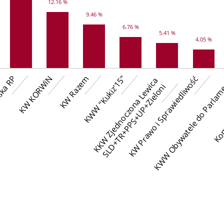
12.16 %
9.46 %
6.76 %
5.41 %
4.05 %
ska RP
KW KORWiN
KW Razem
KWW "Kukiz'15"
KW Prawo i Sprawiedliwość
KWW Obywatele do Parla
Komi
K
K
W
Z
j
e
d
n
o
c
z
o
n
a
L
e
w
c
a
S
L
D
+
T
R
+
P
P
S
+
U
P
+
Z
i
e
l
o
n
i
i