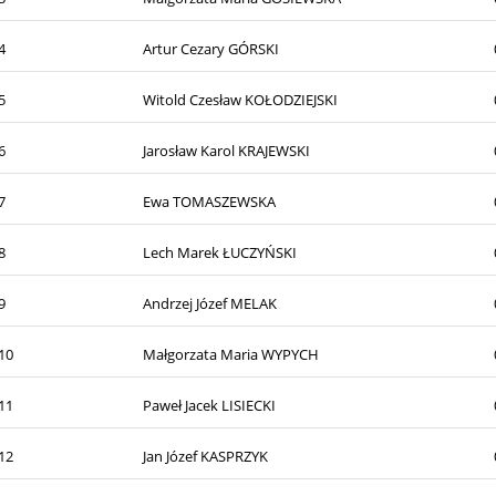
4
Artur Cezary GÓRSKI
5
Witold Czesław KOŁODZIEJSKI
6
Jarosław Karol KRAJEWSKI
7
Ewa TOMASZEWSKA
8
Lech Marek ŁUCZYŃSKI
9
Andrzej Józef MELAK
10
Małgorzata Maria WYPYCH
11
Paweł Jacek LISIECKI
12
Jan Józef KASPRZYK