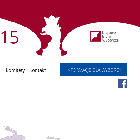
15
INFORMACJE DLA WYBORCY
i
Komitety
Kontakt