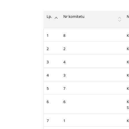
Lp.
Nr komitetu
1
8
K
2
2
K
3
4
K
4
3
K
5
7
K
6
6
K
S
7
1
K