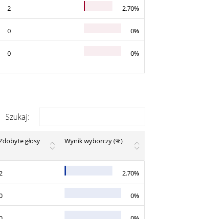
2
2.70%
0
0%
0
0%
Szukaj:
Zdobyte głosy
Wynik wyborczy (%)
2
2.70%
0
0%
0
0%