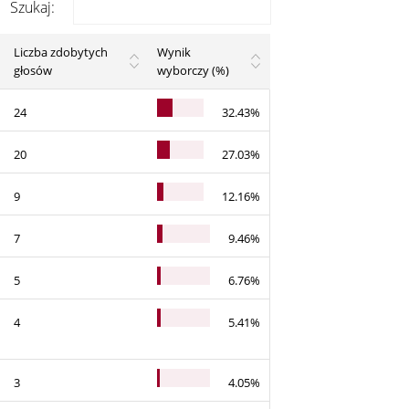
Szukaj:
Liczba zdobytych
Wynik
głosów
wyborczy (%)
24
32.43%
20
27.03%
9
12.16%
7
9.46%
5
6.76%
4
5.41%
3
4.05%