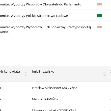
omitet Wyborczy Wyborców Obywatele do Parlamentu
omitet Wyborczy Polskie Stronnictwo Ludowe
omitet Wyborczy Wyborców Ruch Społeczny Rzeczypospolitej
olskiej
Nr kandydata
Imię i nazwisko
1
Jarosław Aleksander KACZYŃSKI
2
Mariusz KAMIŃSKI
3
Małgorzata Maria GOSIEWSKA