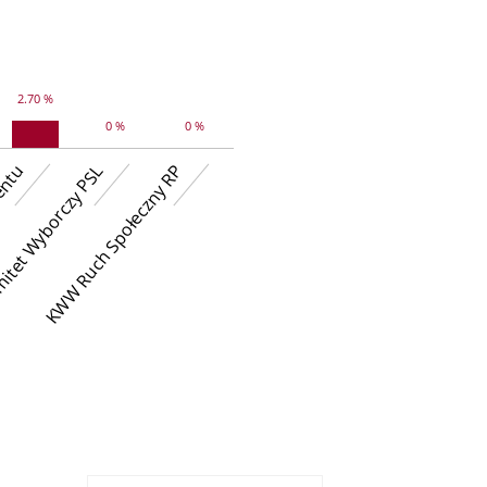
2.70 %
0 %
0 %
mentu
tet Wyborczy PSL
KWW Ruch Społeczny RP