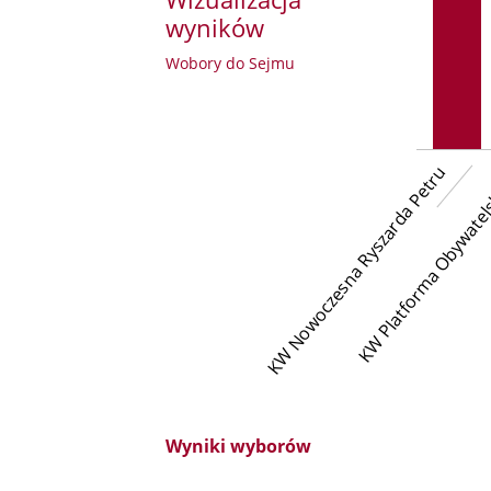
wyników
Wobory do Sejmu
KW Nowoczesna Ryszarda Petru
KW Platforma Obywatel
Wyniki wyborów