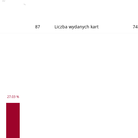
87
Liczba wydanych kart
74
27.03 %