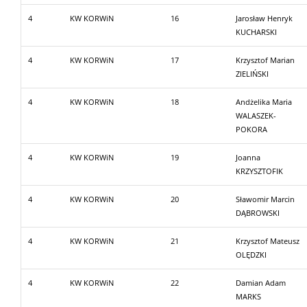
4
KW KORWiN
16
Jarosław Henryk
KUCHARSKI
4
KW KORWiN
17
Krzysztof Marian
ZIELIŃSKI
4
KW KORWiN
18
Andżelika Maria
WALASZEK-
POKORA
4
KW KORWiN
19
Joanna
KRZYSZTOFIK
4
KW KORWiN
20
Sławomir Marcin
DĄBROWSKI
4
KW KORWiN
21
Krzysztof Mateusz
OLĘDZKI
4
KW KORWiN
22
Damian Adam
MARKS