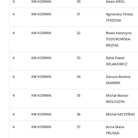
4
KW KORWiN
30
Adam KRÓL
4
KW KORWiN
31
Agnieszka Teresa
STRZODA
4
KW KORWiN
32
Beata Katarzyna
TODOROWSKA-
WOJTAS
4
KW KORWiN
33
Rafał Paweł
DELAKOWICZ
4
KW KORWiN
34
Danuta Bożena
SKARBEK
4
KW KORWiN
35
Michał Marian
WOŁOSZYN
4
KW KORWiN
36
Michał KACZYŃSKI
4
KW KORWiN
37
Anna Maria
PRUSKA-