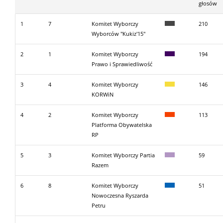
głosów
1
7
Komitet Wyborczy
210
Wyborców "Kukiz'15"
2
1
Komitet Wyborczy
194
Prawo i Sprawiedliwość
3
4
Komitet Wyborczy
146
KORWiN
4
2
Komitet Wyborczy
113
Platforma Obywatelska
RP
5
3
Komitet Wyborczy Partia
59
Razem
6
8
Komitet Wyborczy
51
Nowoczesna Ryszarda
Petru