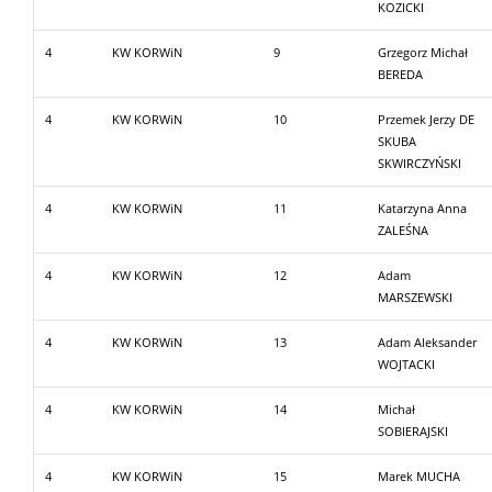
KOZICKI
4
KW KORWiN
9
Grzegorz Michał
BEREDA
4
KW KORWiN
10
Przemek Jerzy DE
SKUBA
SKWIRCZYŃSKI
4
KW KORWiN
11
Katarzyna Anna
ZALEŚNA
4
KW KORWiN
12
Adam
MARSZEWSKI
4
KW KORWiN
13
Adam Aleksander
WOJTACKI
4
KW KORWiN
14
Michał
SOBIERAJSKI
4
KW KORWiN
15
Marek MUCHA