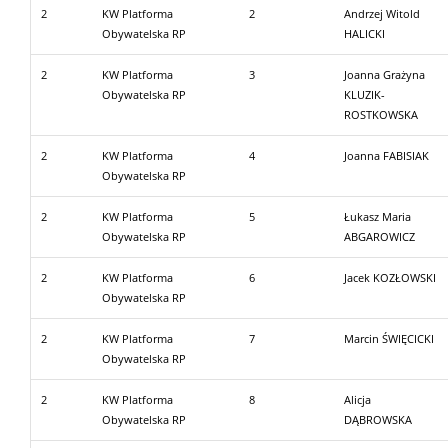
2
KW Platforma
2
Andrzej Witold
Obywatelska RP
HALICKI
2
KW Platforma
3
Joanna Grażyna
Obywatelska RP
KLUZIK-
ROSTKOWSKA
2
KW Platforma
4
Joanna FABISIAK
Obywatelska RP
2
KW Platforma
5
Łukasz Maria
Obywatelska RP
ABGAROWICZ
2
KW Platforma
6
Jacek KOZŁOWSKI
Obywatelska RP
2
KW Platforma
7
Marcin ŚWIĘCICKI
Obywatelska RP
2
KW Platforma
8
Alicja
Obywatelska RP
DĄBROWSKA