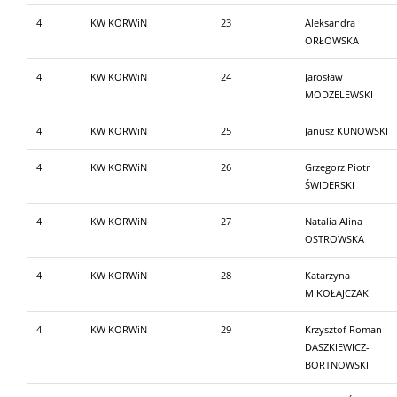
4
KW KORWiN
23
Aleksandra
ORŁOWSKA
4
KW KORWiN
24
Jarosław
MODZELEWSKI
4
KW KORWiN
25
Janusz KUNOWSKI
4
KW KORWiN
26
Grzegorz Piotr
ŚWIDERSKI
4
KW KORWiN
27
Natalia Alina
OSTROWSKA
4
KW KORWiN
28
Katarzyna
MIKOŁAJCZAK
4
KW KORWiN
29
Krzysztof Roman
DASZKIEWICZ-
BORTNOWSKI