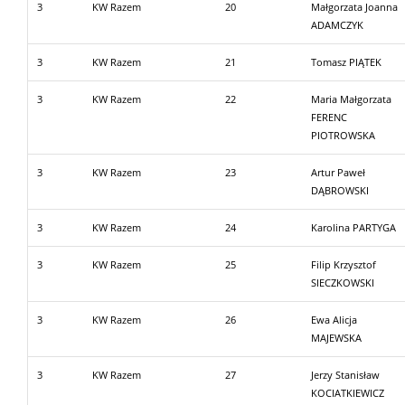
3
KW Razem
20
Małgorzata Joanna
ADAMCZYK
3
KW Razem
21
Tomasz PIĄTEK
3
KW Razem
22
Maria Małgorzata
FERENC
PIOTROWSKA
3
KW Razem
23
Artur Paweł
DĄBROWSKI
3
KW Razem
24
Karolina PARTYGA
3
KW Razem
25
Filip Krzysztof
SIECZKOWSKI
3
KW Razem
26
Ewa Alicja
MAJEWSKA
3
KW Razem
27
Jerzy Stanisław
KOCIATKIEWICZ