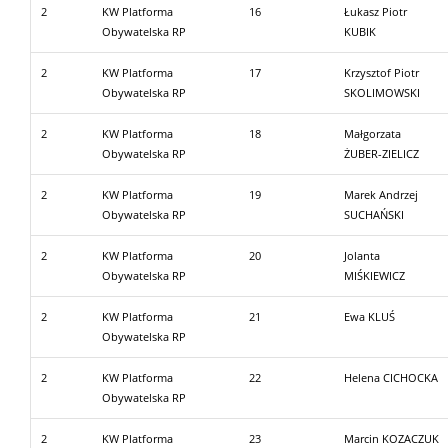
2
KW Platforma
16
Łukasz Piotr
Obywatelska RP
KUBIK
2
KW Platforma
17
Krzysztof Piotr
Obywatelska RP
SKOLIMOWSKI
2
KW Platforma
18
Małgorzata
Obywatelska RP
ŻUBER-ZIELICZ
2
KW Platforma
19
Marek Andrzej
Obywatelska RP
SUCHAŃSKI
2
KW Platforma
20
Jolanta
Obywatelska RP
MIŚKIEWICZ
2
KW Platforma
21
Ewa KLUŚ
Obywatelska RP
2
KW Platforma
22
Helena CICHOCKA
Obywatelska RP
2
KW Platforma
23
Marcin KOZACZUK