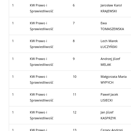
1
KW Prawo i
6
Jarosław Karol
Sprawiedliwość
KRAJEWSKI
1
KW Prawo i
7
Ewa
Sprawiedliwość
TOMASZEWSKA
1
KW Prawo i
8
Lech Marek
Sprawiedliwość
ŁUCZYŃSKI
1
KW Prawo i
9
Andrzej Józef
Sprawiedliwość
MELAK
1
KW Prawo i
10
Małgorzata Maria
Sprawiedliwość
WYPYCH
1
KW Prawo i
11
Paweł Jacek
Sprawiedliwość
LISIECKI
1
KW Prawo i
12
Jan Józef
Sprawiedliwość
KASPRZYK
1
KW Prawo i
13
Cezary Andrzej