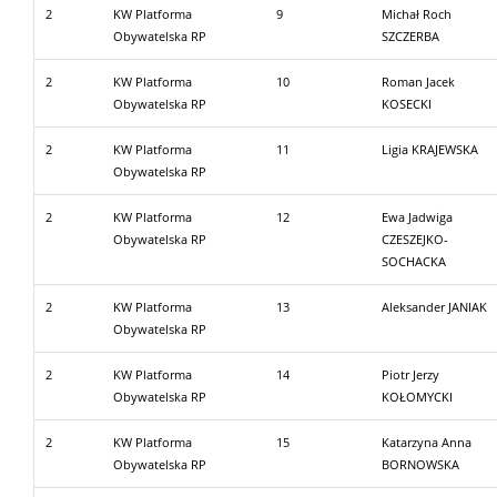
2
KW Platforma
9
Michał Roch
Obywatelska RP
SZCZERBA
2
KW Platforma
10
Roman Jacek
Obywatelska RP
KOSECKI
2
KW Platforma
11
Ligia KRAJEWSKA
Obywatelska RP
2
KW Platforma
12
Ewa Jadwiga
Obywatelska RP
CZESZEJKO-
SOCHACKA
2
KW Platforma
13
Aleksander JANIAK
Obywatelska RP
2
KW Platforma
14
Piotr Jerzy
Obywatelska RP
KOŁOMYCKI
2
KW Platforma
15
Katarzyna Anna
Obywatelska RP
BORNOWSKA