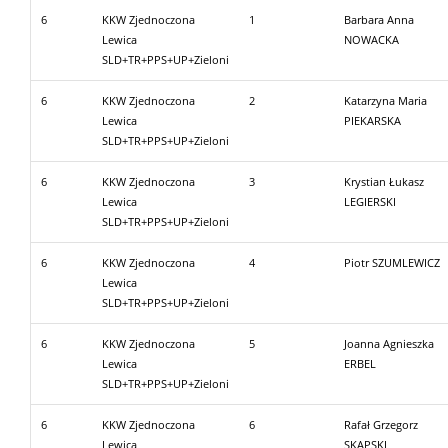
6
KKW Zjednoczona
1
Barbara Anna
Lewica
NOWACKA
SLD+TR+PPS+UP+Zieloni
6
KKW Zjednoczona
2
Katarzyna Maria
Lewica
PIEKARSKA
SLD+TR+PPS+UP+Zieloni
6
KKW Zjednoczona
3
Krystian Łukasz
Lewica
LEGIERSKI
SLD+TR+PPS+UP+Zieloni
6
KKW Zjednoczona
4
Piotr SZUMLEWICZ
Lewica
SLD+TR+PPS+UP+Zieloni
6
KKW Zjednoczona
5
Joanna Agnieszka
Lewica
ERBEL
SLD+TR+PPS+UP+Zieloni
6
KKW Zjednoczona
6
Rafał Grzegorz
Lewica
SKĄPSKI