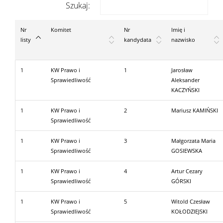
Szukaj:
Nr
Komitet
Nr
Imię i
listy
kandydata
nazwisko
1
KW Prawo i
1
Jarosław
Sprawiedliwość
Aleksander
KACZYŃSKI
1
KW Prawo i
2
Mariusz KAMIŃSKI
Sprawiedliwość
1
KW Prawo i
3
Małgorzata Maria
Sprawiedliwość
GOSIEWSKA
1
KW Prawo i
4
Artur Cezary
Sprawiedliwość
GÓRSKI
1
KW Prawo i
5
Witold Czesław
Sprawiedliwość
KOŁODZIEJSKI