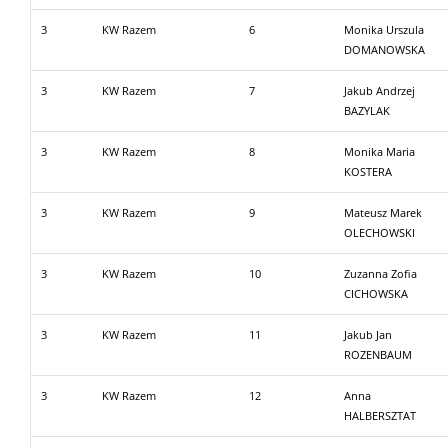
3
KW Razem
6
Monika Urszula
DOMANOWSKA
3
KW Razem
7
Jakub Andrzej
BAZYLAK
3
KW Razem
8
Monika Maria
KOSTERA
3
KW Razem
9
Mateusz Marek
OLECHOWSKI
3
KW Razem
10
Zuzanna Zofia
CICHOWSKA
3
KW Razem
11
Jakub Jan
ROZENBAUM
3
KW Razem
12
Anna
HALBERSZTAT