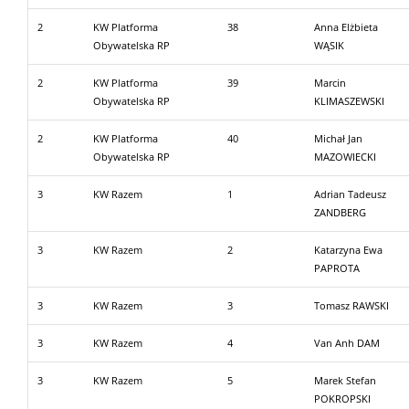
2
KW Platforma
38
Anna Elżbieta
Obywatelska RP
WĄSIK
2
KW Platforma
39
Marcin
Obywatelska RP
KLIMASZEWSKI
2
KW Platforma
40
Michał Jan
Obywatelska RP
MAZOWIECKI
3
KW Razem
1
Adrian Tadeusz
ZANDBERG
3
KW Razem
2
Katarzyna Ewa
PAPROTA
3
KW Razem
3
Tomasz RAWSKI
3
KW Razem
4
Van Anh DAM
3
KW Razem
5
Marek Stefan
POKROPSKI