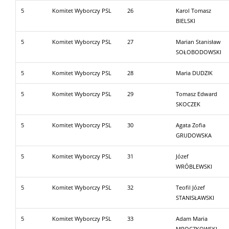
5
Komitet Wyborczy PSL
26
Karol Tomasz
BIELSKI
5
Komitet Wyborczy PSL
27
Marian Stanisław
SOŁOBODOWSKI
5
Komitet Wyborczy PSL
28
Maria DUDZIK
5
Komitet Wyborczy PSL
29
Tomasz Edward
SKOCZEK
5
Komitet Wyborczy PSL
30
Agata Zofia
GRUDOWSKA
5
Komitet Wyborczy PSL
31
Józef
WRÓBLEWSKI
5
Komitet Wyborczy PSL
32
Teofil Józef
STANISŁAWSKI
5
Komitet Wyborczy PSL
33
Adam Maria
MROCZKOWSKI