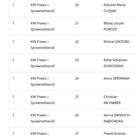
1
KW Prawo i
20
Elżbieta Maria
Sprawiedliwość
OLEJNIK
1
KW Prawo i
21
Błażej Leszek
Sprawiedliwość
POBOŻY
1
KW Prawo i
22
Michał GRODZKI
Sprawiedliwość
1
KW Prawo i
23
Rafał Sebastian
Sprawiedliwość
DOROSIŃSKI
1
KW Prawo i
24
Anna DREWNIAK
Sprawiedliwość
1
KW Prawo i
25
Christian
Sprawiedliwość
MŁYNAREK
1
KW Prawo i
26
Iwona BANDYCH-
Sprawiedliwość
NAJDOWSKA
1
KW Prawo i
27
Paweł Andrzej