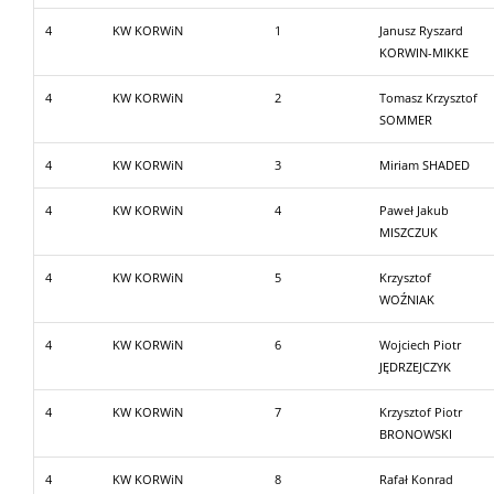
4
KW KORWiN
1
Janusz Ryszard
KORWIN-MIKKE
4
KW KORWiN
2
Tomasz Krzysztof
SOMMER
4
KW KORWiN
3
Miriam SHADED
4
KW KORWiN
4
Paweł Jakub
MISZCZUK
4
KW KORWiN
5
Krzysztof
WOŹNIAK
4
KW KORWiN
6
Wojciech Piotr
JĘDRZEJCZYK
4
KW KORWiN
7
Krzysztof Piotr
BRONOWSKI
4
KW KORWiN
8
Rafał Konrad