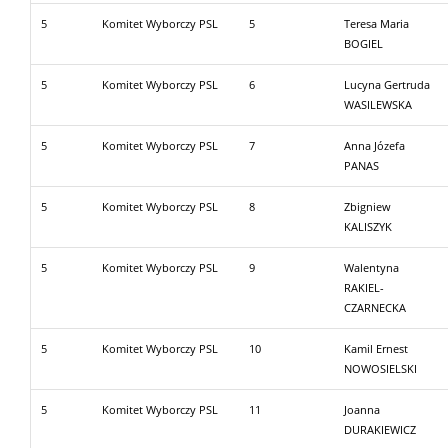
5
Komitet Wyborczy PSL
5
Teresa Maria
BOGIEL
5
Komitet Wyborczy PSL
6
Lucyna Gertruda
WASILEWSKA
5
Komitet Wyborczy PSL
7
Anna Józefa
PANAS
5
Komitet Wyborczy PSL
8
Zbigniew
KALISZYK
5
Komitet Wyborczy PSL
9
Walentyna
RAKIEL-
CZARNECKA
5
Komitet Wyborczy PSL
10
Kamil Ernest
NOWOSIELSKI
5
Komitet Wyborczy PSL
11
Joanna
DURAKIEWICZ