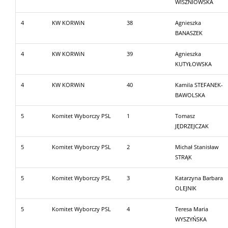
WISZNIOWSKA
4
KW KORWiN
38
Agnieszka
BANASZEK
4
KW KORWiN
39
Agnieszka
KUTYŁOWSKA
4
KW KORWiN
40
Kamila STEFANEK-
BAWOLSKA
5
Komitet Wyborczy PSL
1
Tomasz
JĘDRZEJCZAK
5
Komitet Wyborczy PSL
2
Michał Stanisław
STRĄK
5
Komitet Wyborczy PSL
3
Katarzyna Barbara
OLEJNIK
5
Komitet Wyborczy PSL
4
Teresa Maria
WYSZYŃSKA