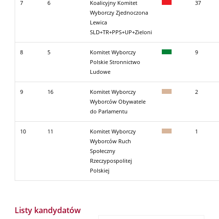
7
6
Koalicyjny Komitet
37
Wyborczy Zjednoczona
Lewica
SLD+TR+PPS+UP+Zieloni
8
5
Komitet Wyborczy
9
Polskie Stronnictwo
Ludowe
9
16
Komitet Wyborczy
2
Wyborców Obywatele
do Parlamentu
10
11
Komitet Wyborczy
1
Wyborców Ruch
Społeczny
Rzeczypospolitej
Polskiej
Listy kandydatów