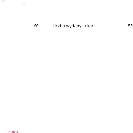
60
Liczba wydanych kart
53
15.38 %