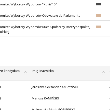
omitet Wyborczy Wyborców "Kukiz'15"
omitet Wyborczy Wyborców Obywatele do Parlamentu
omitet Wyborczy Wyborców Ruch Społeczny Rzeczypospolitej
olskiej
Nr kandydata
Imię i nazwisko
1
Jarosław Aleksander KACZYŃSKI
2
Mariusz KAMIŃSKI
3
Małgorzata Maria GOSIEWSKA