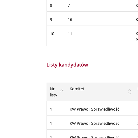
8
7
K
9
16
K
10
11
K
P
Listy kandydatów
Nr
Komitet
listy
1
KW Prawo i Sprawiedliwość
1
KW Prawo i Sprawiedliwość
1
KW Prawo i Sprawiedliwość