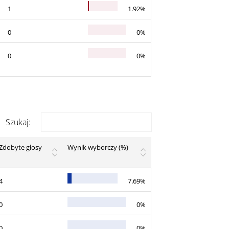
1
1.92%
0
0%
0
0%
Szukaj:
Zdobyte głosy
Wynik wyborczy (%)
4
7.69%
0
0%
0
0%