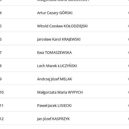
4
Artur Cezary GÓRSKI
5
Witold Czesław KOŁODZIEJSKI
6
Jarosław Karol KRAJEWSKI
7
Ewa TOMASZEWSKA
8
Lech Marek ŁUCZYŃSKI
9
Andrzej Józef MELAK
10
Małgorzata Maria WYPYCH
11
Paweł Jacek LISIECKI
12
Jan Józef KASPRZYK