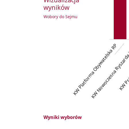
wyników
Wobory do Sejmu
KW Platforma Obywatelska RP
KW Nowoczesna Ryszarda
KW Pra
Wyniki wyborów