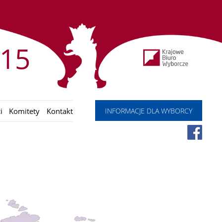
15
INFORMACJE DLA WYBORCY
i
Komitety
Kontakt