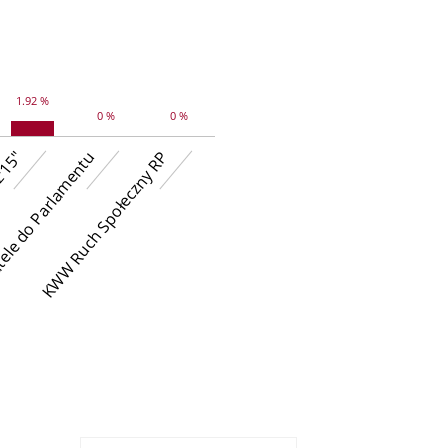
1.92 %
0 %
0 %
le do Parlamentu
z'15"
KWW Ruch Społeczny RP