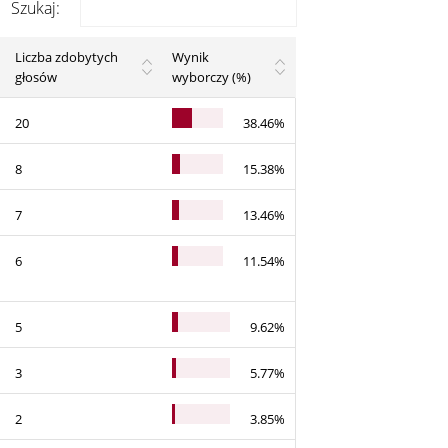
Szukaj:
Liczba zdobytych
Wynik
głosów
wyborczy (%)
20
38.46%
8
15.38%
7
13.46%
6
11.54%
5
9.62%
3
5.77%
2
3.85%