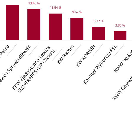
13.46 %
11.54 %
9.62 %
5.77 %
3.85 %
 Petru
wo i Sprawiedliwość
KW Razem
KW KORWiN
Komitet Wyborczy PSL
KWW Obywate
KWW "Kuki
K
K
W
Z
j
e
d
n
o
c
z
o
n
a
L
e
w
c
a
S
L
D
+
T
R
+
P
P
S
+
U
P
+
Z
i
e
l
o
n
i
i