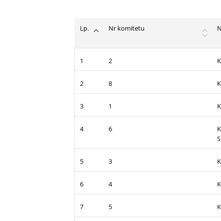
Lp.
Nr komitetu
1
2
K
2
8
K
3
1
K
4
6
K
S
5
3
K
6
4
K
7
5
K