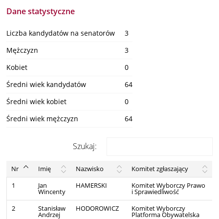
Dane statystyczne
Liczba kandydatów na senatorów
3
Mężczyzn
3
Kobiet
0
Średni wiek kandydatów
64
Średni wiek kobiet
0
Średni wiek mężczyzn
64
Szukaj:
Nr
Imię
Nazwisko
Komitet zgłaszający
1
Jan
HAMERSKI
Komitet Wyborczy Prawo
Wincenty
i Sprawiedliwość
2
Stanisław
HODOROWICZ
Komitet Wyborczy
Andrzej
Platforma Obywatelska