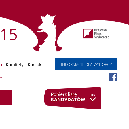
15
INFORMACJE DLA WYBORCY
i
Komitety
Kontakt
t