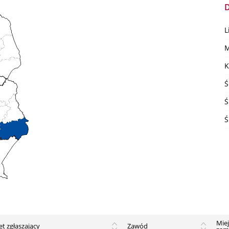
D
L
M
K
Ś
Ś
Ś
Mie
t zgłaszający
Zawód