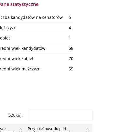
ane statystyczne
iczba kandydatów na senatorów
5
ężczyzn
4
obiet
1
redni wiek kandydatów
58
redni wiek kobiet
70
redni wiek mężczyzn
55
Szukaj:
jsce
Przynależność do partii