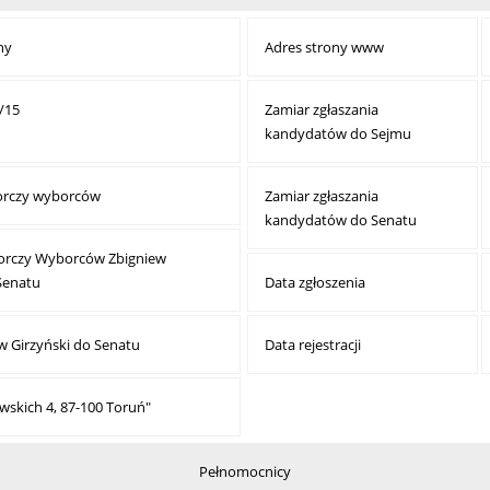
ny
Adres strony www
/15
Zamiar zgłaszania
kandydatów do Sejmu
orczy wyborców
Zamiar zgłaszania
kandydatów do Senatu
orczy Wyborców Zbigniew
 Senatu
Data zgłoszenia
 Girzyński do Senatu
Data rejestracji
owskich 4, 87-100 Toruń"
Pełnomocnicy