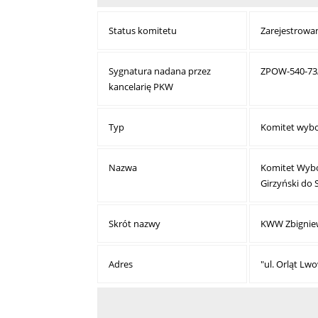
Status komitetu
Zarejestrowa
Sygnatura nadana przez
ZPOW-540-73
kancelarię PKW
Typ
Komitet wyb
Nazwa
Komitet Wyb
Girzyński do
Skrót nazwy
KWW Zbigniew
Adres
"ul. Orląt Lw