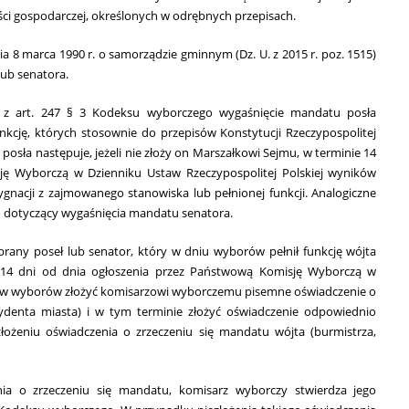
ci gospodarczej, określonych w odrębnych przepisach.
ia 8 marca 1990 r. o samorządzie gminnym (Dz. U. z 2015 r. poz. 1515)
lub senatora.
 z art. 247 § 3 Kodeksu wyborczego wygaśnięcie mandatu posła
cję, których stosownie do przepisów Konstytucji Rzeczypospolitej
posła następuje, jeżeli nie złoży on Marszałkowi Sejmu, w terminie 14
ję Wyborczą w Dzienniku Ustaw Rzeczypospolitej Polskiej wyników
gnacji z zajmowanego stanowiska lub pełnionej funkcji. Analogiczne
go dotyczący wygaśnięcia mandatu senatora.
brany poseł lub senator, który w dniu wyborów pełnił funkcję wójta
u 14 dni od dnia ogłoszenia przez Państwową Komisję Wyborczą w
ków wyborów złożyć komisarzowi wyborczemu pisemne oświadczenie o
zydenta miasta) i w tym terminie złożyć oświadczenie odpowiednio
ożeniu oświadczenia o zrzeczeniu się mandatu wójta (burmistrza,
ia o zrzeczeniu się mandatu, komisarz wyborczy stwierdza jego