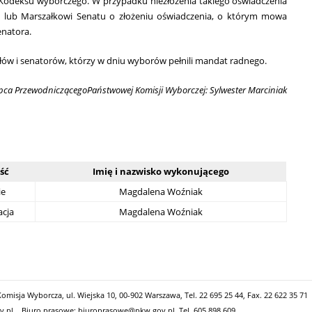
a Kodeksu wyborczego. W przypadku niezłożenia takiego oświadczenia
u lub Marszałkowi Senatu o złożeniu oświadczenia, o którym mowa
enatora.
ów i senatorów, którzy w dniu wyborów pełnili mandat radnego.
pca PrzewodniczącegoPaństwowej Komisji Wyborczej: Sylwester Marciniak
ść
Imię i nazwisko wykonującego
ie
Magdalena Woźniak
cja
Magdalena Woźniak
misja Wyborcza, ul. Wiejska 10, 00-902 Warszawa, Tel. 22 695 25 44, Fax. 22 622 35 71
v.pl
Biuro prasowe: biuroprasowe@pkw.gov.pl, Tel. 605 898 609