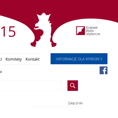
15
INFORMACJE DLA WYBORCY
ci
Komitety
Kontakt
ia
Załączniki