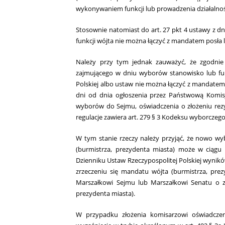
wykonywaniem funkcji lub prowadzenia działalnoś
Stosownie natomiast do art. 27 pkt 4 ustawy z dn
funkcji wójta nie można łączyć z mandatem posła 
Należy przy tym jednak zauważyć, że zgodnie
zajmującego w dniu wyborów stanowisko lub funk
Polskiej albo ustaw nie można łączyć z mandatem 
dni od dnia ogłoszenia przez Państwową Komis
wyborów do Sejmu, oświadczenia o złożeniu rezy
regulacje zawiera art. 279 § 3 Kodeksu wyborcze
W tym stanie rzeczy należy przyjąć, że nowo wy
(burmistrza, prezydenta miasta) może w ciąg
Dzienniku Ustaw Rzeczypospolitej Polskiej wyni
zrzeczeniu się mandatu wójta (burmistrza, pre
Marszałkowi Sejmu lub Marszałkowi Senatu o zł
prezydenta miasta).
W przypadku złożenia komisarzowi oświadczen