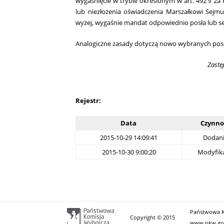
wygaśnięcie w trybie określonym w art. 492 § 2
lub niezłożenia oświadczenia Marszałkowi Sejm
wyżej, wygaśnie mandat odpowiednio posła lub s
Analogiczne zasady dotyczą nowo wybranych posł
Zastę
Rejestr:
Data
Czynno
2015-10-29 14:09:41
Dodan
2015-10-30 9:00:20
Modyfika
Państwowa Ko
Copyright © 2015
www.pkw.go